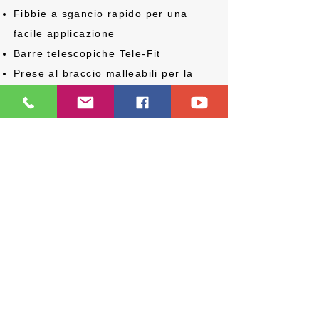
Fibbie a sgancio rapido per una
facile applicazione
Barre telescopiche Tele-Fit
Prese al braccio malleabili per la
corretta misura
Kit per controllo supinazione e
pronazione del polso (opzionale)
Versione destra e sinistra
EREDI RICCI MARIO s.r.l.
ORTOPEDIA E RIABILITAZIONE
Via Pessina,
44 - 80135
Napoli
+39 081 5498814
info@ortopediaricci.it
P. IVA:
06599650634
- REA:
503291 - Cap. Soc. €100.000 i.v.