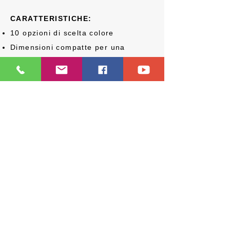
CARATTERISTICHE:
10 opzioni di scelta colore
Dimensioni compatte per una
straordinaria manovrabilità
Velocità massima fino a 10 Km/h
Opzioni motori Accu-Trac per il
controllo della traiettoria
EREDI RICCI MARIO s.r.l.
ORTOPEDIA E RIABILITAZIONE
Via Pessina,
44 - 80135
Napoli
+39 081 5498814
info@ortopediaricci.it
P. IVA:
06599650634
- REA:
503291 - Cap. Soc. €100.000 i.v.