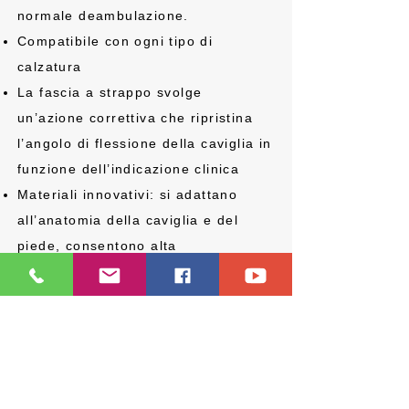
normale deambulazione.
Compatibile con ogni tipo di
calzatura
La fascia a strappo svolge
un’azione correttiva che ripristina
l’angolo di flessione della caviglia in
funzione dell’indicazione clinica
Materiali innovativi: si adattano
all’anatomia della caviglia e del
piede, consentono alta
traspirabilità, minimo ingombro,
lunga durata
Cuscinetto di protezione posteriore
per il tendine d’Achille
Tutore leggero, discreto e di facile
applicazione