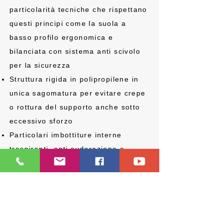
particolarità tecniche che rispettano
questi principi come la suola a
basso profilo ergonomica e
bilanciata con sistema anti scivolo
per la sicurezza
Struttura rigida in polipropilene in
unica sagomatura per evitare crepe
o rottura del supporto anche sotto
eccessivo sforzo
Particolari imbottiture interne
traspiranti, anti sudorazione e
ipoallergeniche
Sicurezza del presidio, facilità d’uso
e praticità d’impiego
Il colore del bordo corrisponde alle
3 misure disponibili, per una facile