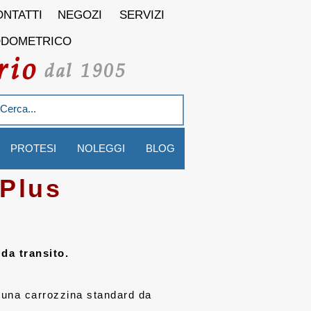
NTATTI
NEGOZI
SERVIZI
ODOMETRICO
rio
dal 1905
PROTESI
NOLEGGI
BLOG
 Plus
da transito.
è una carrozzina standard da