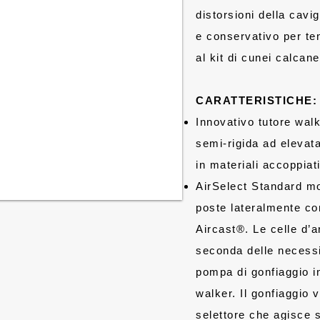
distorsioni della cavi
e conservativo per te
al kit di cunei calcane
CARATTERISTICHE:
Innovativo tutore walk
semi-rigida ad elevata
in materiali accoppiat
AirSelect Standard mon
poste lateralmente c
Aircast®. Le celle d’
seconda delle necessi
pompa di gonfiaggio in
walker. Il gonfiaggio 
selettore che agisce 